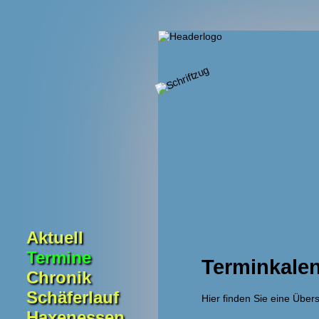
Navigation
Aktuell
überspringen
Termine
Terminkale
Chronik
Schäferlauf
Hier finden Sie eine Übe
Haxenessen