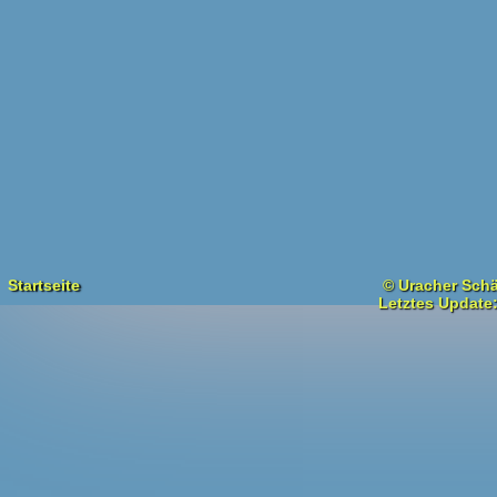
Startseite
© Uracher Schä
Letztes Update: