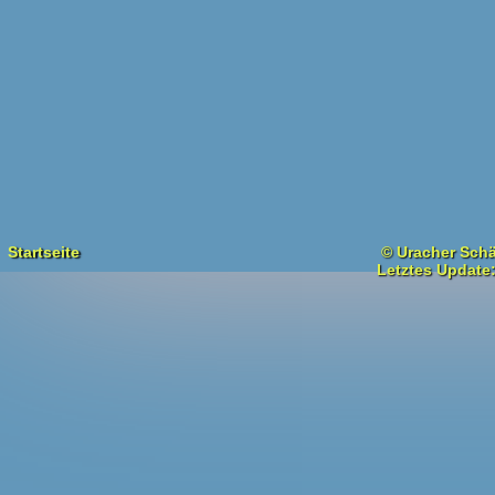
Startseite
© Uracher Schä
Letztes Update: